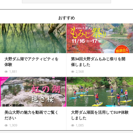
おすすめ
記事を読む
大野ダム湖でアクティビティを
第34回大野ダムもみじ祭りを開
体験
催しました
1,881
2,568
記事を読む
美山大野の魅力を動画でご覧く
大野ダム湖面を活用してSUP体験
ださい
しました
1,909
1,085