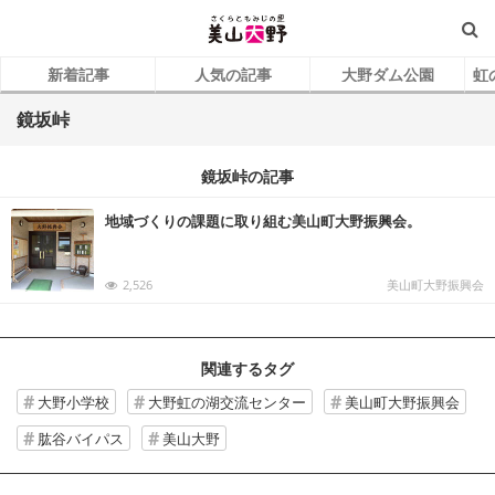
新着記事
人気の記事
大野ダム公園
虹
鏡坂峠
鏡坂峠の記事
地域づくりの課題に取り組む美山町大野振興会。
2,526
美山町大野振興会
関連するタグ
大野小学校
大野虹の湖交流センター
美山町大野振興会
肱谷バイパス
美山大野