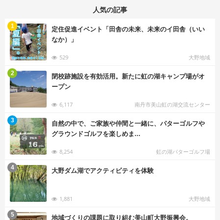
人気の記事
む
1
定住促進イベント「田舎の未来、未来のイ田舎（いい
なか）」
529
大野地域
む
2
閉校跡施設を有効活用。新たに虹の湖キャンプ場がオ
ープン
6,117
南丹市美山虹の湖交流センター
む
3
自然の中で、ご家族や仲間と一緒に、パターゴルフや
グラウンドゴルフを楽しめま...
8,254
虹の湖パターゴルフ場
む
4
大野ダム湖でアクティビティを体験
1,881
大野地域
む
5
地域づくりの課題に取り組む美山町大野振興会。