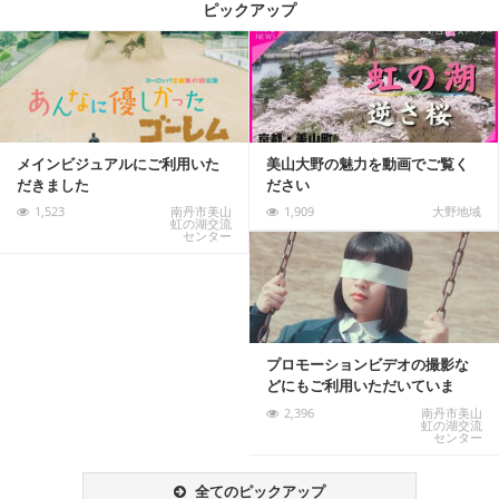
ピックアップ
記事を読む
メインビジュアルにご利用いた
美山大野の魅力を動画でご覧く
だきました
ださい
1,523
南丹市美山
1,909
大野地域
虹の湖交流
センター
記事を読む
プロモーションビデオの撮影な
どにもご利用いただいていま
す。
2,396
南丹市美山
虹の湖交流
センター
全てのピックアップ